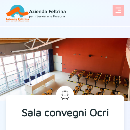
Vai al contenuto
Sala convegni Ocri