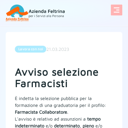
Vai al contenuto
21.03.2023
Lavora con noi
Avviso selezione
Farmacisti
È indetta la selezione pubblica per la
formazione di una graduatoria per il profilo:
Farmacista Collaboratore
.
L'avviso è relativo ad assunzioni a
tempo
indeterminato
e/o
determinato
,
pieno
e/o